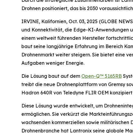
Drohnen positioniert, das bis 2030 voraussichtlic
IRVINE, Kalifornien, Oct. 03, 2025 (GLOBE NEW
und Konnektivität, die Edge-KI-Anwendungen u
einem weltweit führenden Hersteller fortschritt
baut seine langjährige Erfahrung im Bereich 
Drohnenmarkt weiter steigern. Sie bietet eine v
Aufgaben weniger Energie.
Die Lösung baut auf dem
Open-Q™ 5165RB
Syst
treibt die neue Drohnenplattform von Gremsy so
Hadron 640R von Teledyne FLIR OEM konzipiert is
Diese Lösung wurde entwickelt, um Drohneninteg
ermöglichen. Sie verkürzt die Markteinführungsze
wachsenden kommerziellen sowie militärischen D
Drohnenbranche hat Lantronix seine globale Mark