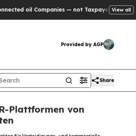
Companies — not Taxpayers — the Chance to Cash 
View all
Provided by AGP
Share
R-Plattformen von
ten
ärkten für Verteidigungs- und kommerzielle