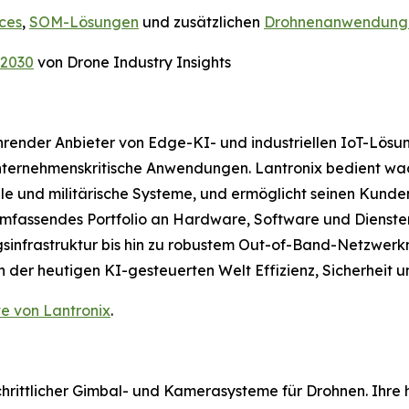
ces
,
SOM-Lösungen
und zusätzlichen
Drohnenanwendung
–2030
von Drone Industry Insights
ührender Anbieter von Edge-KI- und industriellen IoT-Lösu
ernehmenskritische Anwendungen. Lantronix bedient wach
und militärische Systeme, und ermöglicht seinen Kunden,
 umfassendes Portfolio an Hardware, Software und Dienst
sinfrastruktur bis hin zu robustem Out-of-Band-Netzwer
n der heutigen KI-gesteuerten Welt Effizienz, Sicherheit 
e von Lantronix
.
schrittlicher Gimbal- und Kamerasysteme für Drohnen. Ihr