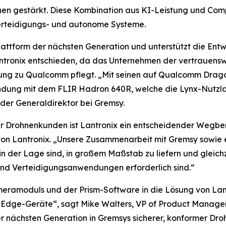
en gestärkt. Diese Kombination aus KI-Leistung und Comp
Verteidigungs- und autonome Systeme.
 Plattform der nächsten Generation und unterstützt die En
ntronix entschieden, da das Unternehmen der vertrauensw
hung zu Qualcomm pflegt. „Mit seinen auf Qualcomm Drago
ndung mit dem FLIR Hadron 640R, welche die Lynx-Nutzlas
nder Generaldirektor bei Gremsy.
r Drohnenkunden ist Lantronix ein entscheidender Wegberei
von Lantronix. „Unsere Zusammenarbeit mit Gremsy sowie 
 in der Lage sind, in großem Maßstab zu liefern und gleic
 und Verteidigungsanwendungen erforderlich sind.“
ramoduls und der Prism-Software in die Lösung von Lant
f Edge-Geräte“, sagt Mike Walters, VP of Product Manage
nächsten Generation in Gremsys sicherer, konformer Droh