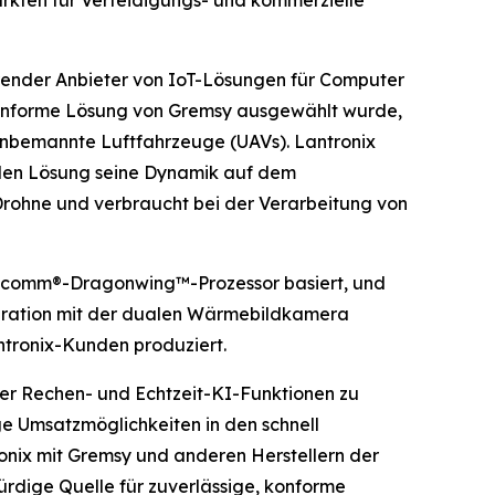
render Anbieter von IoT-Lösungen für Computer
onforme Lösung von Gremsy ausgewählt wurde,
 unbemannte Luftfahrzeuge (UAVs). Lantronix
den Lösung seine Dynamik auf dem
r Drohne und verbraucht bei der Verarbeitung von
lcomm®-Dragonwing™-Prozessor basiert, und
tegration mit der dualen Wärmebildkamera
ntronix-Kunden produziert.
der Rechen- und Echtzeit-KI-Funktionen zu
ige Umsatzmöglichkeiten in den schnell
onix mit Gremsy und anderen Herstellern der
ürdige Quelle für zuverlässige, konforme