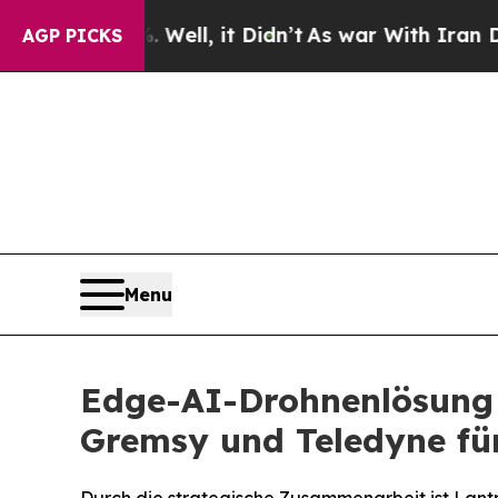
Well, it Didn’t
As war With Iran Drove oil Pric
AGP PICKS
Menu
Edge-AI-Drohnenlösung 
Gremsy und Teledyne für 
Durch die strategische Zusammenarbeit ist Lant