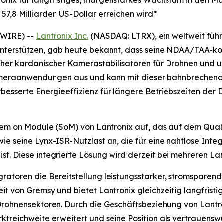
h 57,8 Milliarden US-Dollar erreichen wird*
SWIRE) --
Lantronix Inc.
(NASDAQ: LTRX), ein weltweit füh
nterstützen, gab heute bekannt, dass seine NDAA/TAA-k
licher kardanischer Kamerastabilisatoren für Drohnen und
Kameraanwendungen aus und kann mit dieser bahnbrechen
erbesserte Energieeffizienz für längere Betriebszeiten de
em on Module (SoM) von Lantronix auf, das auf dem Qua
wie seine Lynx-ISR-Nutzlast an, die für eine nahtlose In
t. Diese integrierte Lösung wird derzeit bei mehreren La
ratoren die Bereitstellung leistungsstarker, stromsparen
it von Gremsy und bietet Lantronix gleichzeitig langfrist
rohnensektoren. Durch die Geschäftsbeziehung von Lantr
treichweite erweitert und seine Position als vertrauensw