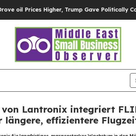
es Higher, Trump Gave Politically Connected oil 
von Lantronix integriert FLI
längere, effizientere Flugzei
ronix für langfristiges, margenstarkes Wachstum in den M