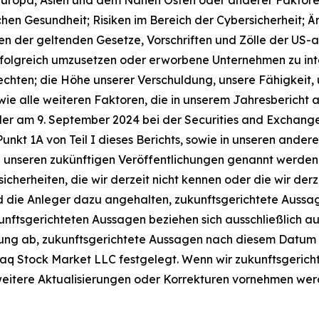
ichen Gesundheit; Risiken im Bereich der Cybersicherheit
gen der geltenden Gesetze, Vorschriften und Zölle der US
folgreich umzusetzen oder erworbene Unternehmen zu int
hten; die Höhe unserer Verschuldung, unsere Fähigkeit, 
e alle weiteren Faktoren, die in unserem Jahresbericht a
er am 9. September 2024 bei der Securities and Exchange
 Punkt 1A von Teil I dieses Berichts, sowie in unseren ander
in unseren zukünftigen Veröffentlichungen genannt werden
cherheiten, die wir derzeit nicht kennen oder die wir derze
d die Anleger dazu angehalten, zukunftsgerichtete Aussag
unftsgerichteten Aussagen beziehen sich ausschließlich auf
ung ab, zukunftsgerichtete Aussagen nach diesem Datum zu 
q Stock Market LLC festgelegt. Wenn wir zukunftsgerichte
 weitere Aktualisierungen oder Korrekturen vornehmen wer