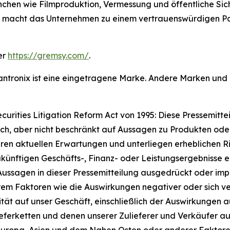
chen wie Filmproduktion, Vermessung und öffentliche Sich
it macht das Unternehmen zu einem vertrauenswürdigen Pa
er
https://gremsy.com/
.
 Lantronix ist eine eingetragene Marke. Andere Marken un
rities Litigation Reform Act von 1995: Diese Pressemitte
ich, aber nicht beschränkt auf Aussagen zu Produkten od
ren aktuellen Erwartungen und unterliegen erheblichen Ri
ukünftigen Geschäfts-, Finanz- oder Leistungsergebnisse e
Aussagen in dieser Pressemitteilung ausgedrückt oder impl
em Faktoren wie die Auswirkungen negativer oder sich ve
ität auf unser Geschäft, einschließlich der Auswirkungen
Lieferketten und denen unserer Zulieferer und Verkäufer
Europa, Asien und dem Nahen Osten oder anderer Faktore