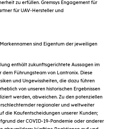
erheit zu erfüllen. Gremsys Engagement für
rtner für UAV-Hersteller und
d Markennamen sind Eigentum der jeweiligen
ilung enthält zukunftsgerichtete Aussagen im
er dem Führungsteam von Lantronix. Diese
siken und Ungewissheiten, die dazu führen
rheblich von unseren historischen Ergebnissen
iziert werden, abweichen. Zu den potenziellen
rschlechternder regionaler und weltweiter
 auf die Kaufentscheidungen unserer Kunden;
 aufgrund der COVID-19-Pandemie oder anderer
n abzumildern; künftige Reaktionen auf und