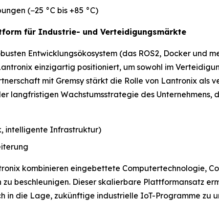
bungen (−25 °C bis +85 °C)
ttform für Industrie- und Verteidigungsmärkte
busten Entwicklungsökosystem (das ROS2, Docker und mehr
Lantronix einzigartig positioniert, um sowohl im Verteidi
tnerschaft mit Gremsy stärkt die Rolle von Lantronix als
er langfristigen Wachstumsstrategie des Unternehmens, di
intelligente Infrastruktur)
iterung
tronix kombinieren eingebettete Computertechnologie, Co
u beschleunigen. Dieser skalierbare Plattformansatz ermö
h in die Lage, zukünftige industrielle IoT-Programme zu 